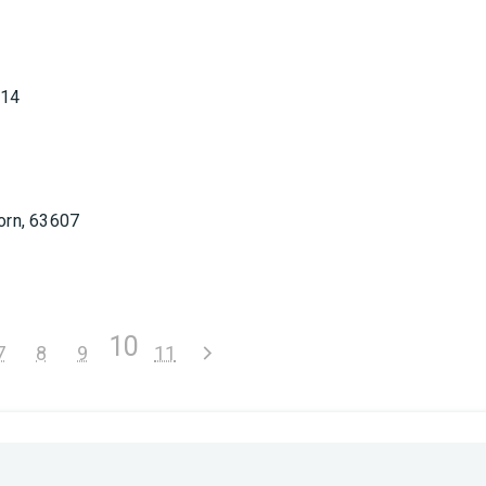
314
orn, 63607
10
7
8
9
11