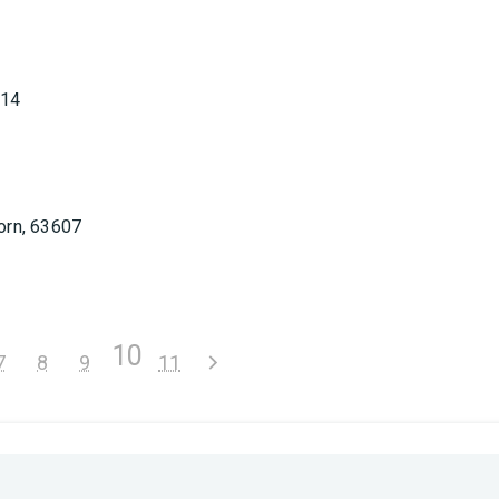
314
orn, 63607
10
7
8
9
11