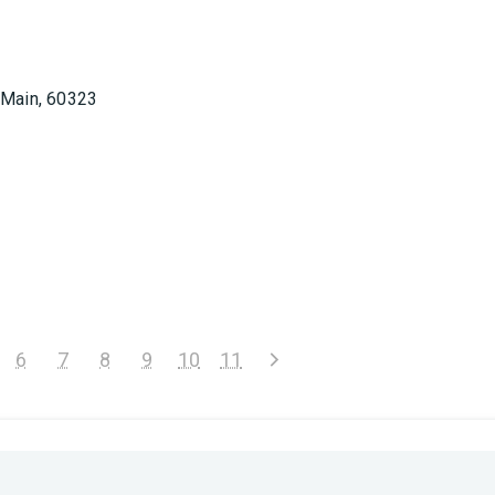
 Main, 60323
6
7
8
9
10
11