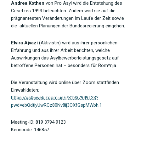
Andrea Kothen
von Pro Asyl wird die Entstehung des
Gesetzes 1993 beleuchten. Zudem wird sie auf die
prägnantesten Veränderungen im Laufe der Zeit sowie
die aktuellen Planungen der Bundesregierung eingehen.
Elvira Ajvazi
(Aktivistin) wird aus ihrer persönlichen
Erfahrung und aus ihrer Arbeit berichten, welche
Auswirkungen das Asylbewerberleistungsgesetz auf
betroffene Personen hat – besonders für Rom*nja.
Die Veranstaltung wird online über Zoom stattfinden.
Einwahldaten:
https://us06web.zoom.us/j/81937949123?
pwd=ebQdtiyUwRCz80Nv8ij3OXfGspMWbh.1
Meeting-ID: 819 3794 9123
Kenncode: 146857