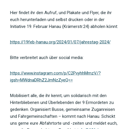
Hier findet ihr den Aufruf, und Plakate und Flyer, die ihr
euch herunterladen und selbst drucken oder in der
Initiative 19. Februar Hanau (Krämerstr.24) abholen könnt:
https://19feb-hanau.org/2024/01/07/jahrestag-2024/
Bitte verbreitet auch über social media:
https://www.instagram.com/p/C2PvyhhMmzV/?
igsh=MWdnaDRhZ2JmNzZyeQ==
Mobilisiert alle, die ihr kennt, um solidarisch mit den
Hinterbliebenen und Überlebenden der 9 Ermordeten zu
gedenken. Organisiert Busse, gemeinsame Zuganreisen
und Fahrgemeinschaften – kommt nach Hanau. Schickt
uns gerne eure Abfahrtorte und -zeiten und meldet euch,