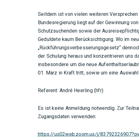
Seitdem ist von vielen weiteren Versprechen
Bundesregierung liegt auf der Gewinnung von
Schutzsuchenden sowie der Ausreisepflichti
Geduldete kaum Berücksichtigung. Wo im ne
„Rückführungsverbesserungsgesetz“ dennoch 
der Schulung heraus und konzentrieren uns d
insbesondere um die neue Aufenthaltserlaubn
01. März in Kraft tritt, sowie um eine Auswah
Referent: André Heerling (hfr)
Es ist keine Anmeldung notwendig. Zur Teiln
Zugangsdaten verwenden:
https://us02web.zoom.us/j/83792326907