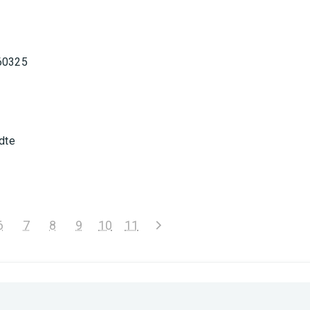
 60325
ädte
6
7
8
9
10
11