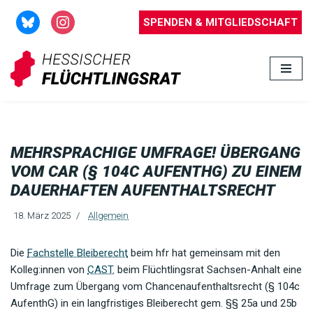
SPENDEN & MITGLIEDSCHAFT
Zum
Inhalt
springen
MEHRSPRACHIGE UMFRAGE! ÜBERGANG
VOM CAR (§ 104C AUFENTHG) ZU EINEM
DAUERHAFTEN AUFENTHALTSRECHT
18. März 2025
Allgemein
Die
Fachstelle Bleiberecht
beim hfr hat gemeinsam mit den
Kolleg:innen von
CAST.
beim Flüchtlingsrat Sachsen-Anhalt eine
Umfrage zum Übergang vom Chancenaufenthaltsrecht (§ 104c
AufenthG) in ein langfristiges Bleiberecht gem. §§ 25a und 25b