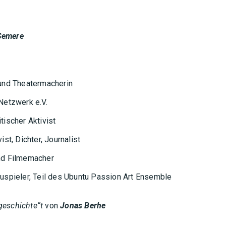
Semere
 und Theatermacherin
Netzwerk e.V.
tischer Aktivist
st, Dichter, Journalist
und Filmemacher
auspieler, Teil des Ubuntu Passion Art Ensemble
geschichte“t
von
Jonas Berhe