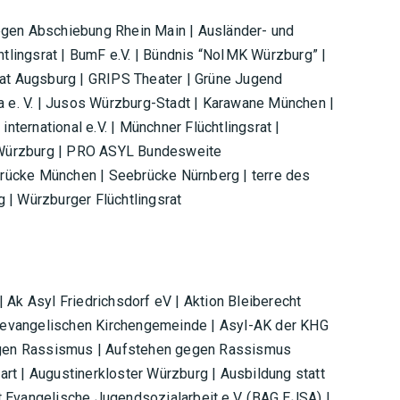
egen Abschiebung Rhein Main | Ausländer- und
htlingsrat | BumF e.V. | Bündnis “NoIMK Würzburg” |
rat Augsburg | GRIPS Theater | Grüne Jugend
a e. V. | Jusos Würzburg-Stadt | Karawane München |
nternational e.V. | Münchner Flüchtlingsrat |
Würzburg | PRO ASYL Bundesweite
ebrücke München | Seebrücke Nürnberg | terre des
 | Würzburger Flüchtlingsrat
 Ak Asyl Friedrichsdorf eV | Aktion Bleiberecht
evangelischen Kirchengemeinde | Asyl-AK der KHG
gegen Rassismus | Aufstehen gegen Rassismus
t | Augustinerkloster Würzburg | Ausbildung statt
 Evangelische Jugendsozialarbeit e.V. (BAG EJSA) |