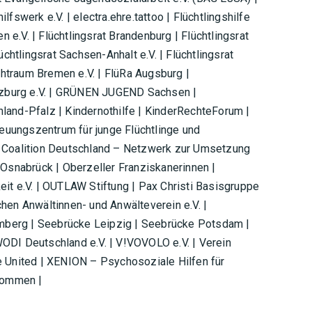
fswerk e.V. | electra.ehre.tattoo | Flüchtlingshilfe
n e.V. | Flüchtlingsrat Brandenburg | Flüchtlingsrat
chtlingsrat Sachsen-Anhalt e.V. | Flüchtlingsrat
uchtraum Bremen e.V. | FlüRa Augsburg |
ürzburg e.V. | GRÜNEN JUGEND Sachsen |
inland-Pfalz | Kindernothilfe | KinderRechteForum |
uungszentrum für junge Flüchtlinge und
l Coalition Deutschland – Netzwerk zur Umsetzung
 Osnabrück | Oberzeller Franziskanerinnen |
it e.V. | OUTLAW Stiftung | Pax Christi Basisgruppe
hen Anwältinnen- und Anwälteverein e.V. |
Bamberg | Seebrücke Leipzig | Seebrücke Potsdam |
ODI Deutschland e.V. | V!VOVOLO e.V. | Verein
ome United | XENION – Psychosoziale Hilfen für
lkommen |