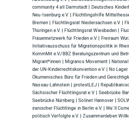
community 4 all Darmstadt | Deutsches Kinderhil
Neu-Isenburg e.V. | Flüchtlingshilfe Mittelhesse
Bremen | Flüchtlingsrat Niedersachsen e.V. | Flü
Thüringen e.V. | Flüchtlingsrat Wiesbaden | Fl
Frauennetzwerk für Frieden e.V. | Freiraum W
Initiativausschuss für Migrationspolitik in Rhe
KommMit e.V./BBZ Beratungszentrum und Betre
Migrant*innen | Migranos Movement | Nationa
der UN-Kinderrechtskonvention e.V. | No Lager
Ökumenisches Büro für Frieden und Gerechtigke
Nassau-Lahnstein | protestLEJ | Republikanisc
Sächsischer Flüchtlingsrat e.V. | Seebrücke 
Seebrücke Nürnberg | Solinet Hannover | SOLW
iranischer Flüchtlinge in Berlin e.V. | We´ll C
politisch Verfolgte e.V. | Zusammenleben Wil