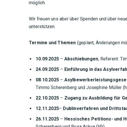
möglich.
Wir freuen uns aber über Spenden und über neue M
unterstützen.
Termine und Themen
(geplant, Änderungen mö
10.09.2025
–
Abschiebungen
, Referent: T
24.09.2025
–
Einführung in das Asylverfa
08.10.2025
–
Asylbewerberleistungsgeset
Timmo Scherenberg und Josephine Müller (h
22.10.2025
–
Zugang zu Ausbildung für G
12.11.2025
–
Dublinverfahren und Drittst
26.11.2025
–
Hessisches Petitions- und H
Scherenberg und Rosa Ackva (hfr)