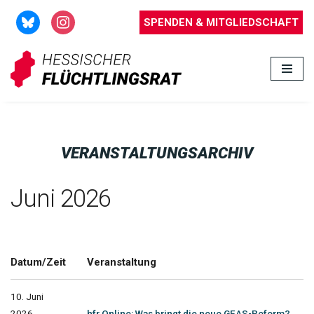
SPENDEN & MITGLIEDSCHAFT
Zum
Inhalt
springen
VERANSTALTUNGSARCHIV
Juni 2026
Datum/Zeit
Veranstaltung
10. Juni
2026
hfr Online: Was bringt die neue GEAS-Reform?