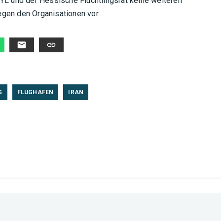
 und der Hessische Flüchtlingsrat keine weiteren
egen den Organisationen vor.
G
FLUGHAFEN
IRAN