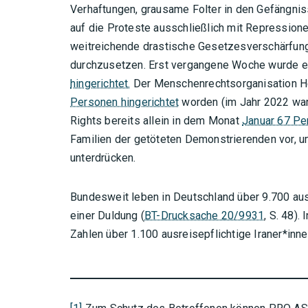
Verhaftungen, grausame Folter in den Gefängniss
auf die Proteste ausschließlich mit Repressio
weitreichende drastische Gesetzesverschärfunge
durchzusetzen. Erst vergangene Woche wurde e
hingerichtet.
Der Menschenrechtsorganisation H
Personen hingerichtet
worden (im Jahr 2022 wa
Rights bereits allein in dem Monat
Januar 67 Pe
Familien der getöteten Demonstrierenden vor, u
unterdrücken.
Bundesweit leben in Deutschland über 9.700 ausr
einer Duldung (
BT-Drucksache 20/9931
, S. 48).
Zahlen über 1.100 ausreisepflichtige Iraner*inn