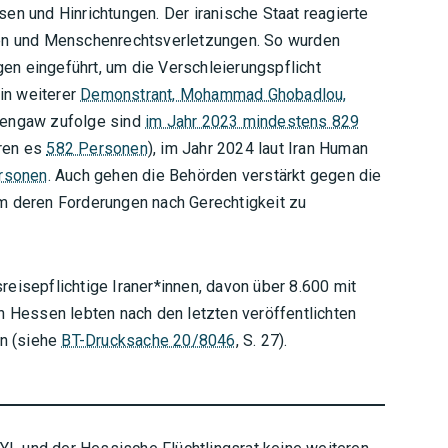
en und Hinrichtungen. Der iranische Staat reagierte
nen und Menschenrechtsverletzungen. So wurden
n eingeführt, um die Verschleierungspflicht
in weiterer
Demonstrant, Mohammad Ghobadlou,
engaw zufolge sind
im Jahr 2023 mindestens 829
ren es
582 Personen
), im Jahr 2024 laut Iran Human
rsonen
. Auch gehen die Behörden verstärkt gegen die
m deren Forderungen nach Gerechtigkeit zu
eisepflichtige Iraner*innen, davon über 8.600 mit
 In Hessen lebten nach den letzten veröffentlichten
en (siehe
BT-Drucksache 20/8046
, S. 27).