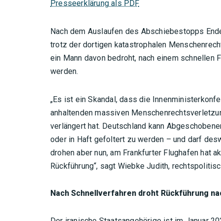
Presseerklärung als PDF
Nach dem Auslaufen des Abschiebestopps Ende 
trotz der dortigen katastrophalen Menschenrecht
ein Mann davon bedroht, nach einem schnellen F
werden.
„Es ist ein Skandal, dass die Innenministerkonfe
anhaltenden massiven Menschenrechtsverletzun
verlängert hat. Deutschland kann Abgeschobenen ni
oder in Haft gefoltert zu werden – und darf de
drohen aber nun, am Frankfurter Flughafen hat ak
Rückführung“, sagt Wiebke Judith, rechtspoliti
Nach Schnellverfahren droht Rückführung n
Der iranische Staatsangehörige ist im Januar 2