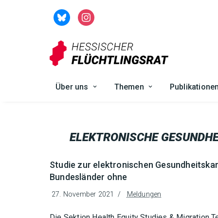
Zum
Inhalt
springen
Über uns
Themen
Publikatione
ELEKTRONISCHE GESUNDHE
Studie zur elektronischen Gesundheitskar
Bundesländer ohne
27. November 2021
Meldungen
Die Sektion Health Equity Studies & Migration T