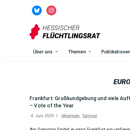
Zum
Inhalt
springen
Über uns
Themen
Publikatione
EUR
Frankfurt: Großkundgebung und viele Auf
– Vote of the Year
4. Juni 2024
Allgemein
,
Termine
Am Samstag findet in ganz Frankfurt ein umfan