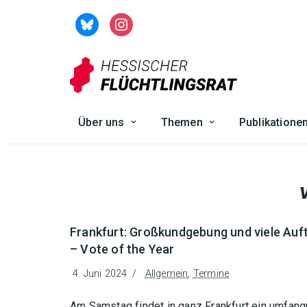
Zum
Inhalt
springen
Über uns
Themen
Publikatione
Frankfurt: Großkundgebung und viele Auf
– Vote of the Year
4. Juni 2024
Allgemein
,
Termine
Am Samstag findet in ganz Frankfurt ein umfan