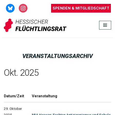
SPENDEN & MITGLIEDSCHAFT
Zum
Inhalt
springen
VERANSTALTUNGSARCHIV
Okt. 2025
Datum/Zeit
Veranstaltung
29. Oktober
2025
MIA Hessen: Fachtag Antiziganismus und Schule