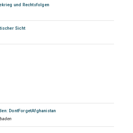
nekrieg und Rechtsfolgen
tischer Sicht
en: DontForgetAfghanistan
sbaden