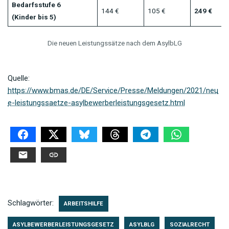
Bedarfsstufe 6
144 €
105 €
249 €
(Kinder bis 5)
Die neuen Leistungssätze nach dem AsylbLG
Quelle:
https://www.bmas.de/DE/Service/Presse/Meldungen/2021/neu
e-leistungssaetze-asylbewerberleistungsgesetz.html
Schlagwörter:
ARBEITSHILFE
ASYLBEWERBERLEISTUNGSGESETZ
ASYLBLG
SOZIALRECHT