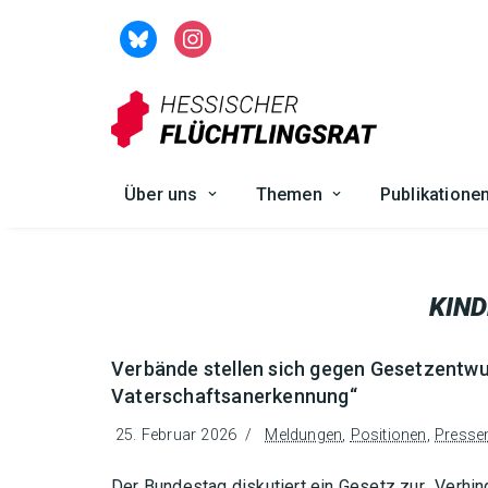
Zum
Inhalt
springen
Über uns
Themen
Publikatione
KIN
Verbände stellen sich gegen Gesetzentwu
Vaterschaftsanerkennung“
25. Februar 2026
Meldungen
,
Positionen
,
Pressem
Der Bundestag diskutiert ein Gesetz zur „Verhi