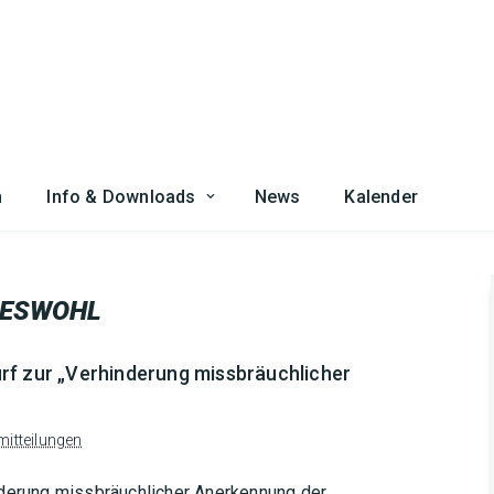
n
Info & Downloads
News
Kalender
DESWOHL
rf zur „Verhinderung missbräuchlicher
itteilungen
nderung missbräuchlicher Anerkennung der