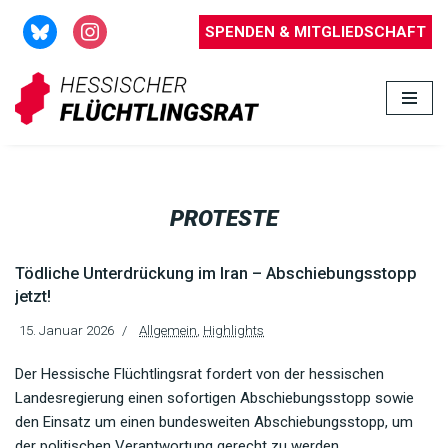
SPENDEN & MITGLIEDSCHAFT
Zum
Inhalt
springen
PROTESTE
Tödliche Unterdrückung im Iran – Abschiebungsstopp
jetzt!
15. Januar 2026
Allgemein
,
Highlights
Der Hessische Flüchtlingsrat fordert von der hessischen
Landesregierung einen sofortigen Abschiebungsstopp sowie
den Einsatz um einen bundesweiten Abschiebungsstopp, um
der politischen Verantwortung gerecht zu werden.