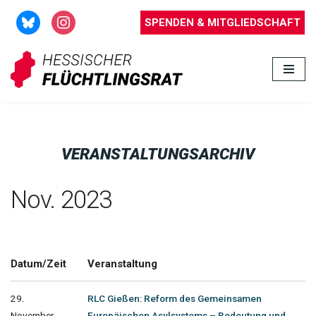
SPENDEN & MITGLIEDSCHAFT
Zum
Inhalt
springen
VERANSTALTUNGSARCHIV
Nov. 2023
Datum/Zeit
Veranstaltung
29.
RLC Gießen: Reform des Gemeinsamen
November
Europäischen Asylsystems – Bedeutung und