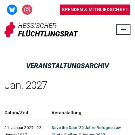
SPENDEN & MITGLIEDSCHAFT
Zum
Inhalt
springen
VERANSTALTUNGSARCHIV
Jan. 2027
Datum/Zeit
Veranstaltung
21. Januar 2027 - 22.
Save the Date: 20 Jahre Refugee Law
Januar 2027
Clinic Gießen // Januar 2027