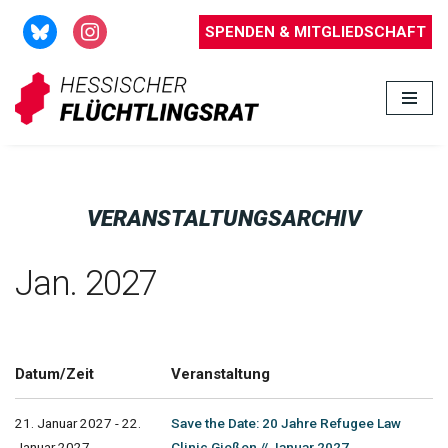
SPENDEN & MITGLIEDSCHAFT
Zum
Inhalt
springen
VERANSTALTUNGSARCHIV
Jan. 2027
Datum/Zeit
Veranstaltung
21. Januar 2027 - 22.
Save the Date: 20 Jahre Refugee Law
Januar 2027
Clinic Gießen // Januar 2027