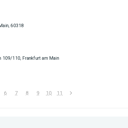
 Main, 60318
um 109/110, Frankfurt am Main
6
7
8
9
10
11