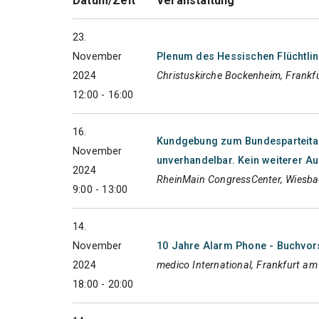
Datum/Zeit
Veranstaltung
23.
November
Plenum des Hessischen Flüchtlin
2024
Christuskirche Bockenheim, Frankf
12:00 - 16:00
16.
Kundgebung zum Bundesparteitag
November
unverhandelbar. Kein weiterer A
2024
RheinMain CongressCenter, Wiesb
9:00 - 13:00
14.
November
10 Jahre Alarm Phone - Buchvors
2024
medico International, Frankfurt a
18:00 - 20:00