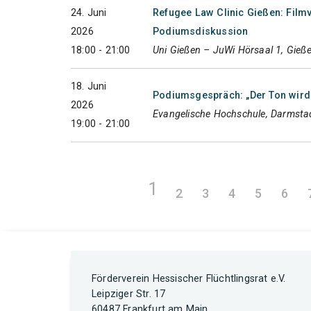
24. Juni
Refugee Law Clinic Gießen: Film
2026
Podiumsdiskussion
18:00 - 21:00
Uni Gießen – JuWi Hörsaal 1, Gieß
18. Juni
Podiumsgespräch: „Der Ton wird r
2026
Evangelische Hochschule, Darmsta
19:00 - 21:00
1
2
3
4
5
6
Förderverein Hessischer Flüchtlingsrat e.V.
Leipziger Str. 17
60487 Frankfurt am Main