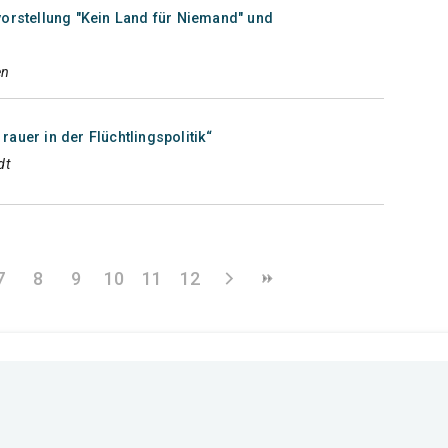
vorstellung "Kein Land für Niemand" und
en
auer in der Flüchtlingspolitik“
dt
7
8
9
10
11
12