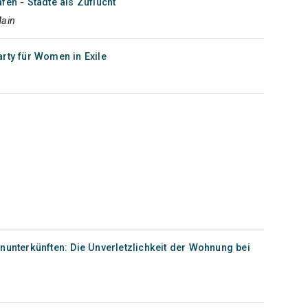
fen - Städte als Zuflucht
Main
rty für Women in Exile
nunterkünften: Die Unverletzlichkeit der Wohnung bei