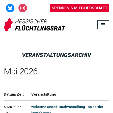
SPENDEN & MITGLIEDSCHAFT
Zum
Inhalt
springen
VERANSTALTUNGSARCHIV
Mai 2026
Datum/Zeit
Veranstaltung
5. Mai 2026
Welcome United: Buchvorstellung - no border
18:30 -
lasts forever