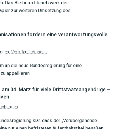
ich. Das Bleiberechtsnetzwerk der
papier zur weiteren Umsetzung des
anisationen fordern eine verantwortungsvolle
ungen
,
Veröffentlichungen
m an die neue Bundesregierung für eine
zu appellieren.
 am 04. März für viele Drittstaatsangehörige –
iven
tlichungen
Bundesregierung klar, dass der „Vorübergehende
aine nur einen befristeten Aufenthaltstitel besaßen,