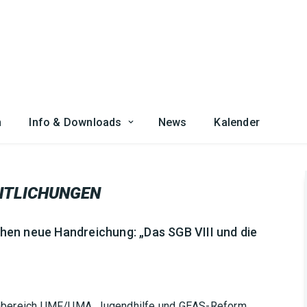
n
Info & Downloads
News
Kalender
NTLICHUNGEN
en neue Handreichung: „Das SGB VIII und die
enbereich UMF/UMA, Jugendhilfe und GEAS-Reform.