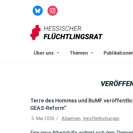
Zum
Inhalt
springen
Über uns
Themen
Publikatione
VERÖFFE
Terre des Hommes und BuMF veröffentlich
GEAS-Reform“
5. Mai 2026
Allgemein
,
Veröffentlichungen
Eine neue Arbeitshilfe widmet sich dem Them