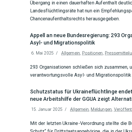
Übergang in einen dauerhaften Aufenthalt deutl
Landesflüchtlingsräte hat nun ein Empfehlungs
Chancenaufenthaltsrechts herausgegeben.
Appell an neue Bundesregierung: 293 Org
Asyl- und Migrationspolitik
6. Mai 2025
Allgemein
,
Positionen
,
Pressemitteil
293 Organisationen schließen sich zusammen, u
verantwortungsvolle Asyl- und Migrationspolitik 
Schutzstatus für Ukraineflüchtlinge endet
neue Arbeitshilfe der GGUA zeigt Alternat
15. Januar 2025
Allgemein
,
Meldungen
,
Veröffen
Mit der letzten Ukraine-Verordnung stellte die 
Schutz“ für Drittstaatsangehörige, die in der Ukr