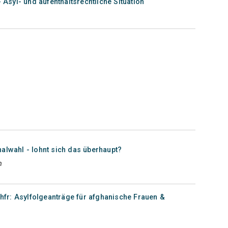
- Asyl- und aufenthaltsrechtliche Situation
lwahl - lohnt sich das überhaupt?
n
hfr: Asylfolgeanträge für afghanische Frauen &