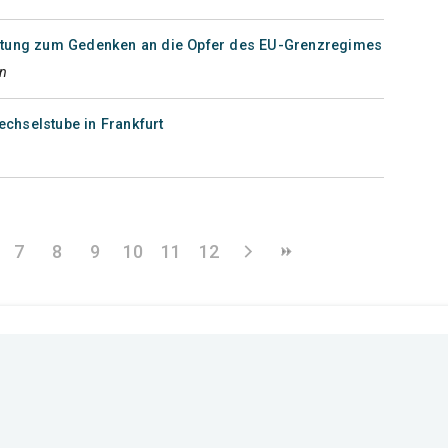
tung zum Gedenken an die Opfer des EU-Grenzregimes
n
echselstube in Frankfurt
7
8
9
10
11
12