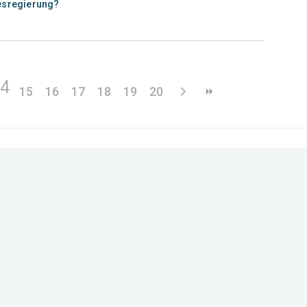
esregierung?
14
15
16
17
18
19
20