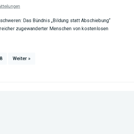
tteilungen
erschweren: Das Bündnis „Bildung statt Abschiebung“
l-reicher zugewanderter Menschen von kostenlosen
8
Weiter »