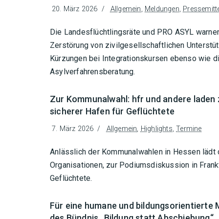
20. März 2026
Allgemein
,
Meldungen
,
Pressemitt
Die Landesflüchtlingsräte und PRO ASYL warnen 
Zerstörung von zivilgesellschaftlichen Unterstü
Kürzungen bei Integrationskursen ebenso wie d
Asylverfahrensberatung.
Zur Kommunalwahl: hfr und andere laden 
sicherer Hafen für Geflüchtete
7. März 2026
Allgemein
,
Highlights
,
Termine
Anlässlich der Kommunalwahlen in Hessen lädt d
Organisationen, zur Podiumsdiskussion in Frankfu
Geflüchtete.
Für eine humane und bildungsorientierte M
des Bündnis „Bildung statt Abschiebung“