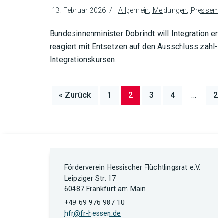
13. Februar 2026
Allgemein
,
Meldungen
,
Pressemi
Bundesinnenminister Dobrindt will Integration 
reagiert mit Entsetzen auf den Ausschluss zah
Integrationskursen.
« Zurück
1
2
3
4
…
2
Förderverein Hessischer Flüchtlingsrat e.V.
Leipziger Str. 17
60487 Frankfurt am Main
+49 69 976 987 10
hfr@fr-hessen.de