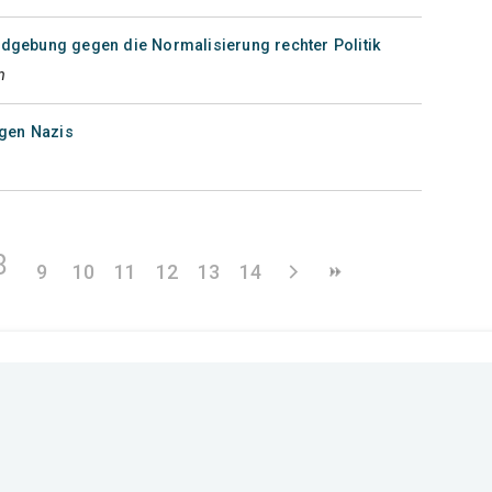
ndgebung gegen die Normalisierung rechter Politik
n
egen Nazis
8
9
10
11
12
13
14