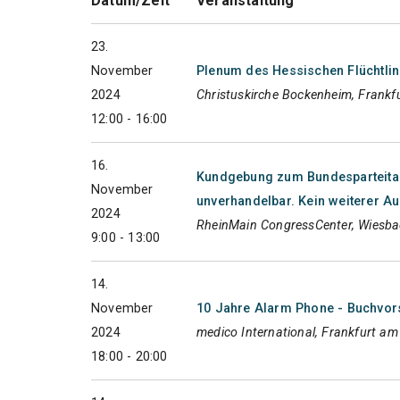
Datum/Zeit
Veranstaltung
23.
November
Plenum des Hessischen Flüchtlin
2024
Christuskirche Bockenheim, Frankf
12:00 - 16:00
16.
Kundgebung zum Bundesparteitag
November
unverhandelbar. Kein weiterer A
2024
RheinMain CongressCenter, Wiesb
9:00 - 13:00
14.
November
10 Jahre Alarm Phone - Buchvors
2024
medico International, Frankfurt a
18:00 - 20:00